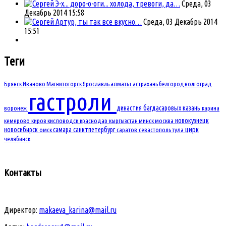
Э-х... доро-о-оги... холода, тревоги, да…
Среда, 03
Декабрь 2014 15:58
Артур, ты так все вкусно…
Среда, 03 Декабрь 2014
15:51
Теги
Брянск
Иваново
Магнитогорск
Ярославль
алматы
астрахань
белгород
волгоград
гастроли
династия багдасаровых
казань
воронеж
карина
новокузнецк
кемерово
киров
кисловодск
краснодар
кыргызстан
минск
москва
новосибирск
самара
санктпетербург
цирк
омск
саратов
севастополь
тула
челябинск
Контакты
Директор:
makaeva_karina@mail.ru