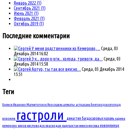
Январь 2022 (1)
Сентябрь 2021 (1)
Июнь 2021 (1)
Февраль 2021 (1)
Октябрь 2019 (1)
Последние комментарии
У меня родственники из Кемерово,…
Среда, 03
Декабрь 2014 16:02
Э-х... доро-о-оги... холода, тревоги, да…
Среда, 03
Декабрь 2014 15:58
Артур, ты так все вкусно…
Среда, 03 Декабрь 2014
15:51
Теги
Брянск
Иваново
Магнитогорск
Ярославль
алматы
астрахань
белгород
волгоград
гастроли
династия багдасаровых
казань
воронеж
карина
новокузнецк
кемерово
киров
кисловодск
краснодар
кыргызстан
минск
москва