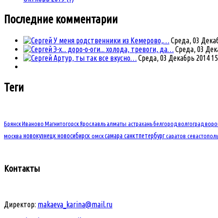
Последние комментарии
У меня родственники из Кемерово,…
Среда, 03 Декаб
Э-х... доро-о-оги... холода, тревоги, да…
Среда, 03 Дек
Артур, ты так все вкусно…
Среда, 03 Декабрь 2014 15
Теги
Брянск
Иваново
Магнитогорск
Ярославль
алматы
астрахань
белгород
волгоград
вор
новокузнецк
новосибирск
самара
санктпетербург
москва
омск
саратов
севастопол
Контакты
Директор:
makaeva_karina@mail.ru