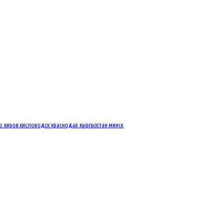
во
киров
кисловодск
краснодар
кыргызстан
минск