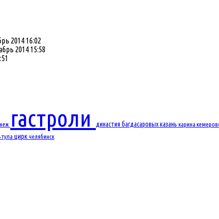
рь 2014 16:02
абрь 2014 15:58
:51
гастроли
династия багдасаровых
казань
онеж
карина
кемеро
цирк
ь
тула
челябинск