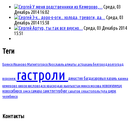
У меня родственники из Кемерово,…
Среда, 03
Декабрь 2014 16:02
Э-х... доро-о-оги... холода, тревоги, да…
Среда, 03
Декабрь 2014 15:58
Артур, ты так все вкусно…
Среда, 03 Декабрь 2014
15:51
Теги
Брянск
Иваново
Магнитогорск
Ярославль
алматы
астрахань
белгород
волгоград
гастроли
династия багдасаровых
казань
воронеж
карина
новокузнецк
кемерово
киров
кисловодск
краснодар
кыргызстан
минск
москва
новосибирск
самара
санктпетербург
цирк
омск
саратов
севастополь
тула
челябинск
Контакты