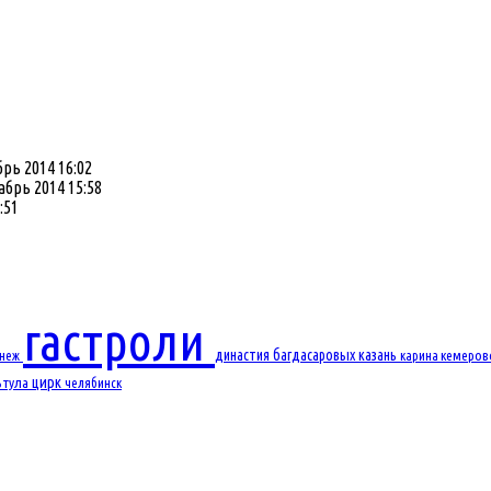
рь 2014 16:02
абрь 2014 15:58
:51
гастроли
династия багдасаровых
казань
онеж
карина
кемеро
цирк
ь
тула
челябинск