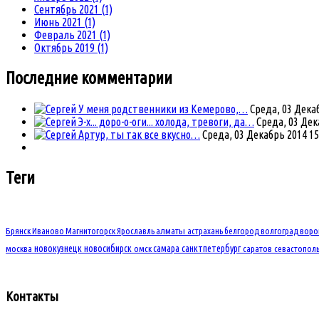
Сентябрь 2021 (1)
Июнь 2021 (1)
Февраль 2021 (1)
Октябрь 2019 (1)
Последние комментарии
У меня родственники из Кемерово,…
Среда, 03 Декаб
Э-х... доро-о-оги... холода, тревоги, да…
Среда, 03 Дек
Артур, ты так все вкусно…
Среда, 03 Декабрь 2014 15
Теги
Брянск
Иваново
Магнитогорск
Ярославль
алматы
астрахань
белгород
волгоград
вор
новокузнецк
новосибирск
самара
санктпетербург
москва
омск
саратов
севастопол
Контакты