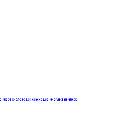
во
киров
кисловодск
краснодар
кыргызстан
минск