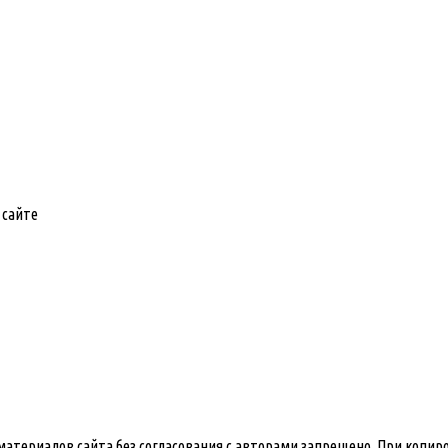
 сайте
е материалов сайта без согласования с авторами запрещено. При копи