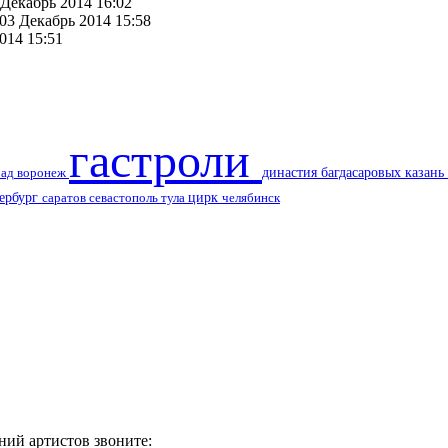
 Декабрь 2014 16:02
 03 Декабрь 2014 15:58
014 15:51
гастроли
воронеж
династия багдасаровых
казань
рад
цирк
тербург
саратов
тула
севастополь
челябинск
ний артистов звоните: