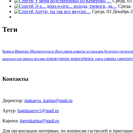
У меня родственники из Кемерово,…
Среда, 03
Э-х... доро-о-оги... холода, тревоги, да…
Среда,
Артур, ты так все вкусно…
Среда, 03 Декабрь 2
Теги
алматы
Брянск
Иваново
Магнитогорск
Ярославль
астрахань
белгород
волгог
москва
новокузнецк
новосибирск
самара
санктпе
кыргызстан
минск
омск
Контакты
Директор:
makaeva_karina@mail.ru
Артур:
bagdasarov1@mail.ru
Карина:
tigerskarina@mail.ru
Для организации интервью, по вопросам гастролей и приглаше