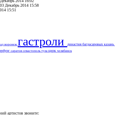
 Декабрь 2014 16:02
 03 Декабрь 2014 15:58
014 15:51
гастроли
воронеж
династия багдасаровых
казань
рад
цирк
тербург
саратов
тула
севастополь
челябинск
ний артистов звоните: