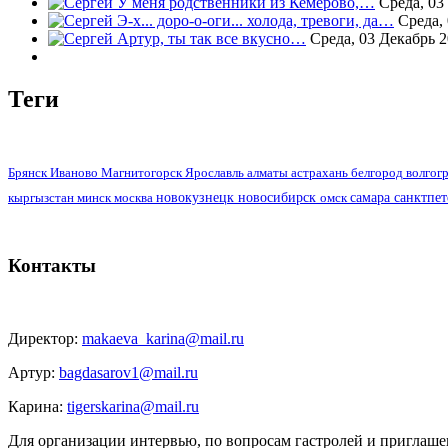
У меня родственники из Кемерово,…
Среда, 03
Э-х... доро-о-оги... холода, тревоги, да…
Среда,
Артур, ты так все вкусно…
Среда, 03 Декабрь 2
Теги
алматы
Брянск
Иваново
Магнитогорск
Ярославль
астрахань
белгород
волгог
москва
новокузнецк
новосибирск
самара
санктпе
кыргызстан
минск
омск
Контакты
Директор:
makaeva_karina@mail.ru
Артур:
bagdasarov1@mail.ru
Карина:
tigerskarina@mail.ru
Для организации интервью, по вопросам гастролей и приглаше