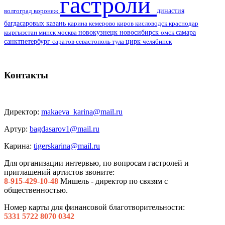
гастроли
воронеж
династия
волгоград
багдасаровых
казань
кемерово
кисловодск
краснодар
карина
киров
москва
новокузнецк
новосибирск
самара
кыргызстан
минск
омск
цирк
санктпетербург
саратов
тула
севастополь
челябинск
Контакты
Директор:
makaeva_karina@mail.ru
Артур:
bagdasarov1@mail.ru
Карина:
tigerskarina@mail.ru
Для организации интервью, по вопросам гастролей и
приглашений артистов звоните:
8-915-429-10-48
Мишель - директор по связям с
общественностью.
Номер карты для финансовой благотворительности:
5331 5722 8070 0342