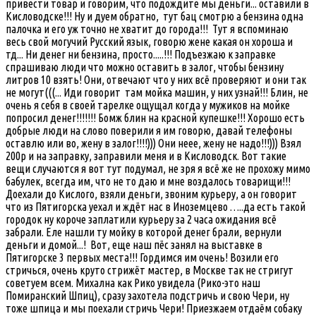
привести товар и говорим, что подождите мы деньги... оставили в
Кисловодске!!! Ну и дуем обратно, тут бац смотрю а бензина одна
палочка и его уж точно не хватит до города!!! Тут я вспоминаю
весь свой могучий Русский язык, говорю жене какая он хороша и
тд... Ни денег ни бензина, просто.....!!! Подъезжаю к заправке
спрашиваю люди что можно оставить в залог, чтобы бензину
литров 10 взять! Они, отвечают что у них всё проверяют и они так
не могут(((... Иди говорит там мойка машин, у них узнай!!! Блин, не
очень я себя в своей тарелке ощущал когда у мужиков на мойке
попросил денег!!!!!!! Бомж блин на красной купешке!!! Хорошо есть
добрые люди на слово поверили я им говорю, давай телефоны
оставлю или во, жену в залог!!!!))) Они неее, жену не надо!!!))) Взял
200р и на заправку, заправили меня и в Кисловодск. Вот такие
вещи случаются я вот тут подумал, не зря я всё же не прохожу мимо
бабулек, всегда им, что не то даю и мне воздалось товарищи!!!
Доехали до Кислого, взяли деньги, звоним курьеру, а он говорит
что из Пятигорска уехал и ждёт нас в Иноземцево …..да есть такой
городок ну короче заплатили курьеру за 2 часа ожидания всё
забрали. Еле нашли ту мойку в которой денег брали, вернули
деньги и домой...! Вот, еще наш пёс занял на выставке в
Пятигорске 3 первых места!!! Гордимся им очень! Возили его
стричься, очень круто стрижёт мастер, в Москве так не стригут
советуем всем. Михална как Рико увидела (Рико-это наш
Помиранский Шпиц), сразу захотела подстричь и свою Чери, ну
тоже шпица и мы поехали стричь Чери! Приезжаем отдаём собаку