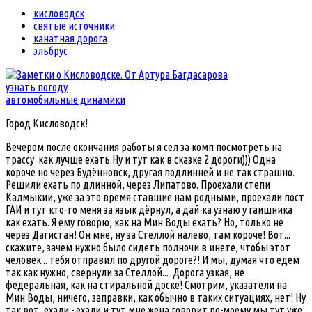
кисловодск
святые источники
канатная дорога
эльбрус
узнать погоду
автомобильные динамики
Город Кисловодск!
Вечером после окончания работы я сел за комп посмотреть на
трассу как лучше ехать.Ну и тут как в сказке 2 дороги))) Одна
короче но через Будённовск, другая подлинней и не так страшно.
Решили ехать по длинной, через Липатово. Проехали степи
Калмыкии, уже за это время ставшие нам родными, проехали пост
ГАИ и тут кто-то меня за язык дёрнул, а дай-ка узнаю у гаишника
как ехать. Я ему говорю, как на Мин Воды ехать? Но, только не
через Дагистан! Он мне, ну за Стеллой налево, там короче! Вот...
скажите, зачем нужно было сидеть полночи в инете, чтобы этот
человек... тебя отправил по другой дороге?! И мы, думая что едем
так как нужно, свернули за Стеллой... Дорога узкая, не
федеральная, как на стиральной доске! Смотрим, указатели на
Мин Воды, ничего, заправки, как обычно в таких ситуациях, нет! Ну
так вот, ехали - ехали и тут мне жена говорит по-моему мы тут уже