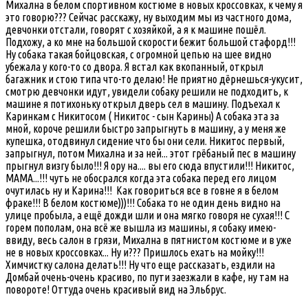
Михална в белом спортивном костюме в новых кроссовках, к чему я
это говорю??? Сейчас расскажу, ну выходим мы из частного дома,
девчонки отстали, говорят с хозяйкой, а я к машине пошёл.
Подхожу, а ко мне на большой скорости бежит большой стафорд!!!
Ну собака такая бойцовская, с огромной цепью на шее видно
убежала у кого-то со двора. Я встал как вкопанный, открыл
багажник и стою типа что-то делаю! Не приятно дёрнешься-укусит,
смотрю девчонки идут, увидели собаку решили не подходить, к
машине я потихоньку открыл дверь сел в машину. Подъехал к
Каринкам с Никитосом ( Никитос - сын Карины) А собака эта за
мной, короче решили быстро запрыгнуть в машину, а у меня же
купешка, отодвинул сидение что бы они сели. Никитос первый,
запрыгнул, потом Михална и за ней... этот грёбаный пес в машину
прыгнул визгу было!!! Я ору на.... вы его сюда впустили!!! Никитос,
МАМА...!!! чуть не обосрался когда эта собака перед его лицом
очутилась ну и Карина!!! Как говориться все в говне я в белом
фраке!!! В белом костюме)))!!! Собака то не один день видно на
улице пробыла, а ещё дожди шли и она мягко говоря не сухая!!! С
горем пополам, она всё же вышла из машины, я собаку имею-
ввиду, весь салон в грязи, Михална в пятнистом костюме и в уже
не в новых кроссовках... Ну и??? Пришлось ехать на мойку!!!
Химчистку салона делать!!! Ну что еще рассказать, ездили на
Домбай очень-очень красиво, по пути заезжали в кафе, ну там на
повороте! Оттуда очень красивый вид на Эльбрус.