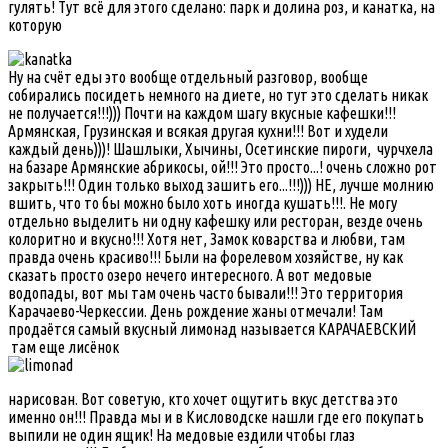
гулять! Тут всё для этого сделано: парк и долина роз, и канатка, на
которую
Ну на счёт еды это вообще отдельный разговор, вообще
собирались посидеть немного на диете, но тут это сделать никак
не получается!!!))) Почти на каждом шагу вкусные кафешки!!!
Армянская, Грузинская и всякая другая кухни!!! Вот и худели
каждый день)))! Шашлыки, Хычины, Осетинские пироги, чурчхела
на базаре Армянские абрикосы, ой!!! Это просто...! очень сложно рот
закрыть!!! Один только выход зашить его...!!!))) НЕ, лучше молнию
вшить, что то бы можно было хоть иногда кушать!!!. Не могу
отдельно выделить ни одну кафешку или ресторан, везде очень
колоритно и вкусно!!! Хотя нет, Замок коварства и любви, там
правда очень красиво!!! Были на форелевом хозяйстве, ну как
сказать просто озеро нечего интересного. А вот медовые
водопады, вот мы там очень часто бывали!!! Это территория
Карачаево-Черкессии. День рождение жаны отмечали! Там
продаётся самый вкусный лимонад называется КАРАЧАЕВСКИЙ
там еще лисёнок
нарисован. Вот советую, кто хочет ощутить вкус детства это
именно он!!! Правда мы и в Кисловодске нашли где его покупать
выпили не один ящик! На медовые ездили чтобы глаз