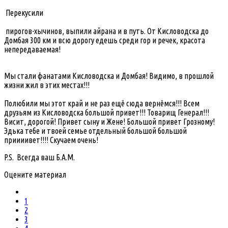
Перекусили
пирогов-хычинов, выпили айрана и в путь. От Кисловодска до
Домбая 300 км и всю дорогу едешь среди гор и речек, красота
непередаваемая!
Мы стали фанатами Кисловодска и Домбая! Видимо, в прошлой
жизни жил в этих местах!!!
Полюбили мы этот край и не раз ещё сюда вернёмся!!! Всем
друзьям из Кисловодска большой привет!!! Товарищ Генерал!!!
Висит, дорогой! Привет сыну и Жене! Большой привет Грозному!
Эдька тебе и твоей семье отдельный большой большой
приииивет!!!! Скучаем очень!
P.S. Всегда ваш Б.А.М.
Оцените материал
1
2
3