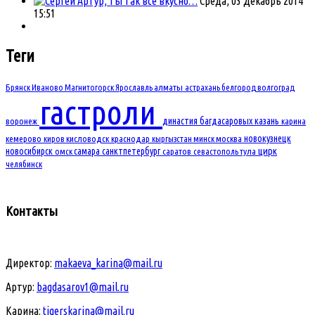
Артур, ты так все вкусно…
Среда, 03 Декабрь 2014
15:51
Теги
Брянск
Иваново
Магнитогорск
Ярославль
алматы
астрахань
белгород
волгоград
гастроли
династия багдасаровых
казань
воронеж
карина
новокузнецк
кемерово
киров
кисловодск
краснодар
кыргызстан
минск
москва
новосибирск
самара
санктпетербург
цирк
омск
саратов
севастополь
тула
челябинск
Контакты
Директор:
makaeva_karina@mail.ru
Артур:
bagdasarov1@mail.ru
Карина:
tigerskarina@mail.ru