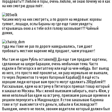
порадовать!!! Люблю я горы, очень люблю, не знаю почему но я как
на них смотрю душа поёт.
Часами могу на них смотреть; а по дороге на медовые: коровы
гуляют, лошади, ослы бараны ну где еще такое увидеть:
открываешь окно а к тебе осёл голову засовывает!!! Чайный
домик,
туда мы тоже не раз по дороге наведывались, там дают
пробовать местное варение мёд продают, чаем угощают!
Мы там не один Рубль оставили))) Да еще там продают картины,
сделанные на шкуре барашки, очень необычная тема. Часто
ездили в Пятигорск в ветаптеку или ещё за чем-нибудь. Вот выезд
из него, это просто моё проклятье, ни разу нормально не выехали,
то через Лермонтов то через Нагорный Карабах))) А ещё есть
хорошие люди которые вам просто могут одолжить 200рублей!!!
Рассказываю, едем на встречу в Пятигорск приехал товар который
я заказал из Москвы. Мы с женой выезжаем забирать, ехать 40км, у
меня неполный бак едем на встречу, приезжаем раньше времени и
решили перекусить в Макдоналдсе. Я стою заказываю Каринка
тоже и тут выясняется что деньги, забыли в Кисловодске!!!
Выходим, ничего не поели, звоним водителю который должен был