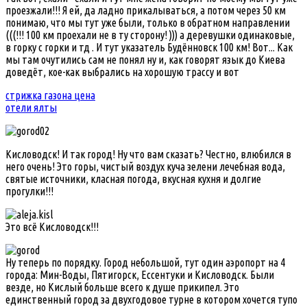
проезжали!!! Я ей, да ладно прикалываться, а потом через 50 км
понимаю, что мы тут уже были, только в обратном направлении
(((!!! 100 км проехали не в ту сторону! ))) а деревушки одинаковые,
в горку с горки и тд . И тут указатель Будённовск 100 км! Вот... Как
мы там очутились сам не понял ну и, как говорят язык до Киева
доведёт, кое-как выбрались на хорошую трассу и вот
стрижка газона цена
отели ялты
Кисловодск! И так город! Ну что вам сказать? Честно, влюбился в
него очень! Это горы, чистый воздух куча зелени лечебная вода,
святые источники, класная погода, вкусная кухня и долгие
прогулки!!!
Это всё Кисловодск!!!
Ну теперь по порядку. Город небольшой, тут один аэропорт на 4
города: Мин-Воды, Пятигорск, Ессентуки и Кисловодск. Были
везде, но Кислый больше всего к душе прикипел. Это
единственный город за двухгодовое турне в котором хочется тупо