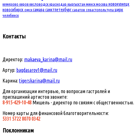
новокузнецк
кемерово
киров
кисловодск
краснодар
кыргызстан
минск
москва
новосибирск
самара
санктпетербург
цирк
омск
саратов
севастополь
тула
челябинск
Контакты
Директор:
makaeva_karina@mail.ru
Артур:
bagdasarov1@mail.ru
Карина:
tigerskarina@mail.ru
Для организации интервью, по вопросам гастролей и
приглашений артистов звоните:
8-915-429-10-48
Мишель - директор по связям с общественностью.
Номер карты для финансовой благотворительности:
5331 5722 8070 0342
Поклонникам