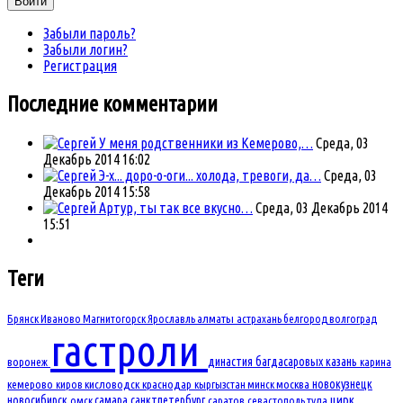
Войти
Забыли пароль?
Забыли логин?
Регистрация
Последние комментарии
У меня родственники из Кемерово,…
Среда, 03
Декабрь 2014 16:02
Э-х... доро-о-оги... холода, тревоги, да…
Среда, 03
Декабрь 2014 15:58
Артур, ты так все вкусно…
Среда, 03 Декабрь 2014
15:51
Теги
Брянск
Иваново
Магнитогорск
Ярославль
алматы
астрахань
белгород
волгоград
гастроли
династия багдасаровых
казань
воронеж
карина
новокузнецк
кемерово
киров
кисловодск
краснодар
кыргызстан
минск
москва
новосибирск
самара
санктпетербург
цирк
омск
саратов
севастополь
тула