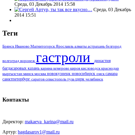
Среда, 03 Декабрь 2014 15:58
Артур, ты так все вкусно…
Среда, 03 Декабрь
2014 15:51
Теги
алматы
Брянск
Иваново
Магнитогорск
Ярославль
астрахань
белгород
гастроли
воронеж
династия
волгоград
багдасаровых
казань
кемерово
кисловодск
краснодар
карина
киров
москва
новокузнецк
новосибирск
самара
кыргызстан
минск
омск
цирк
санктпетербург
саратов
тула
севастополь
челябинск
Контакты
Директор:
makaeva_karina@mail.ru
Артур:
bagdasarov1@mail.ru