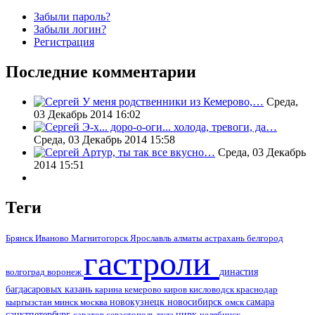
Забыли пароль?
Забыли логин?
Регистрация
Последние комментарии
У меня родственники из Кемерово,…
Среда,
03 Декабрь 2014 16:02
Э-х... доро-о-оги... холода, тревоги, да…
Среда, 03 Декабрь 2014 15:58
Артур, ты так все вкусно…
Среда, 03 Декабрь
2014 15:51
Теги
алматы
Брянск
Иваново
Магнитогорск
Ярославль
астрахань
белгород
гастроли
воронеж
династия
волгоград
багдасаровых
казань
кемерово
кисловодск
краснодар
карина
киров
москва
новокузнецк
новосибирск
самара
кыргызстан
минск
омск
цирк
санктпетербург
саратов
тула
севастополь
челябинск