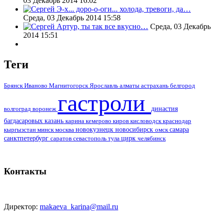
03 Декабрь 2014 16:02
Э-х... доро-о-оги... холода, тревоги, да…
Среда, 03 Декабрь 2014 15:58
Артур, ты так все вкусно…
Среда, 03 Декабрь
2014 15:51
Теги
алматы
Брянск
Иваново
Магнитогорск
Ярославль
астрахань
белгород
гастроли
воронеж
династия
волгоград
багдасаровых
казань
кемерово
кисловодск
краснодар
карина
киров
москва
новокузнецк
новосибирск
самара
кыргызстан
минск
омск
цирк
санктпетербург
саратов
тула
севастополь
челябинск
Контакты
Директор:
makaeva_karina@mail.ru