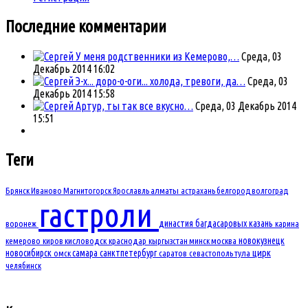
Последние комментарии
У меня родственники из Кемерово,…
Среда, 03
Декабрь 2014 16:02
Э-х... доро-о-оги... холода, тревоги, да…
Среда, 03
Декабрь 2014 15:58
Артур, ты так все вкусно…
Среда, 03 Декабрь 2014
15:51
Теги
Брянск
Иваново
Магнитогорск
Ярославль
алматы
астрахань
белгород
волгоград
гастроли
династия багдасаровых
казань
воронеж
карина
новокузнецк
кемерово
киров
кисловодск
краснодар
кыргызстан
минск
москва
новосибирск
самара
санктпетербург
цирк
омск
саратов
севастополь
тула
челябинск