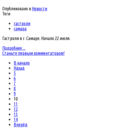
Опубликовано в
Новости
Теги
гастроли
самара
Гастроли в г. Самаре. Начало 22 июля.
Подробнее ...
Станьте первым комментатором!
В начало
Назад
5
6
7
8
9
10
11
12
13
14
Вперёд