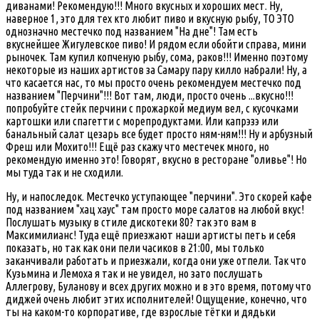
диванами! Рекомендую!!! Много вкусных и хороших мест. Ну,
наверное 1, это для тех кто любит пиво и вкусную рыбу, ТО ЭТО
однозначно местечко под названием "На дне"! Там есть
вкуснейшее Жигулевское пиво! И рядом если обойти справа, мини
рыночек. Там купил копченую рыбу, сома, раков!!! Именно поэтому
некоторые из наших артистов за Самару пару килло набрали! Ну, а
что касается нас, то мы просто очень рекомендуем местечко под
названием "Перчини"!!! Вот там, люди, просто очень ...вкусно!!!
попробуйте стейк перчини с прожаркой медиум вел, с кусочками
картошки или спагетти с морепродуктами. Или капрэзэ или
банальный салат цезарь все будет просто ням-ням!!! Ну и арбузный
Фреш или Мохито!!! Ещё раз скажу что местечек много, но
рекомендую именно это! Говорят, вкусно в ресторане "оливье"! Но
мы туда так и не сходили.
Ну, и напоследок. Местечко уступающее "перчини". Это скорей кафе
под названием "хац хаус" там просто море салатов на любой вкус!
Послушать музыку в стиле дискотеки 80? так это вам в
Максимилианс! Туда ещё приезжают наши артисты петь и себя
показать, но так как они пели часиков в 21:00, мы только
заканчивали работать и приезжали, когда они уже отпели. Так что
Кузьмина и Лемоха я так и не увидел, но зато послушать
Аллегрову, Буланову и всех других можно и в это время, потому что
диджей очень любит этих исполнителей! Ощущение, конечно, что
ты на каком-то корпоративе, где взрослые тётки и дядьки