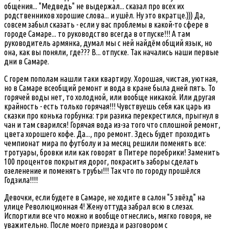
общения... "Медведь" не выдержал... сказал про всех их
родственников хорошие слова... и ушёл. Ну это вкратце.))) Да,
совсем забыл сказать - если у вас проблемы в какой-то сфере в
городе Самаре... то руководство всегда в отпуске!!! А там
руководитель армянка, думал мы с ней найдём общий язык, но
она, как вы поняли, где??? В... отпуске. Так начались наши первые
дни в Самаре.
С горем пополам нашли таки квартиру. Хорошая, чистая, уютная,
но в Самаре всеобщий ремонт и вода в кране была дней пять. То
горячей воды нет, то холодной, или вообще никакой. Или другая
крайность - есть только горячая!!! Чувствуешь себя как царь из
сказки про конька горбунка: три разика перекрестился, прыгнул в
чан и там сварился! Горячая вода из-за того что сплошной ремонт,
цвета хорошего кофе. Да..., про ремонт. Здесь будет проходить
чемпионат мира по футболу и за месяц решили поменять все:
тротуары, бровки или как говорят в Питере поребрики! Заменить
100 процентов покрытия дорог, покрасить заборы сделать
озеленение и поменять трубы!!! Так что по городу прошёлся
Годзила!!!!
Девочки, если будете в Самаре, не ходите в салон "5 звёзд" на
улице Революционная 4! Жену оттуда забрал всю в слезах.
Испортили все что можно и вообще отнеслись, мягко говоря, не
уважительно. После моего приезда и разговором с