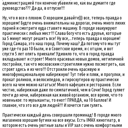
администрацией тон конечно убавили но, как вы думаете где
руководство??? Да-да, в отпуске!!!
Ну, что я все о плохом. О хорошем давайте))) все, теперь правда о
хорошем! Будте очень внимательны на дорогах, очень много лихих
парней и смотрите куда ставите машину. В городе эвакуируют
практически с любых мест!!! Слава богу что есть друзья, которые
за 5 минут могут решить все! Ну все,...теперь правда о хорошем!
Город Самара, это наш город. Почему наш? Да потому что мы тут
уже где-то раз 10 были, и в Советское время, и с отцом, и вот
спустя 5 лет опять приехали! Удивило то, что в город правда
вкладывают и строят! Много красивых новых домов, нетипичной
постройки, так что московским строителям нужно посмотреть, как
строят здесь и из чего!!! Отстроили очень красивую и
многофункциональную набережную! Тут тебе и пляж, и прогулки, и
прокат роликов, и велосипедов, и гироскутеров ну практически
всего на чем можно кататься! Много кафешек и ресторанов. Если
честно, набережная даже по-симпатичней, чем в Сочи! Город гуляет
почти до ночи, набережная как живой организм, все время, что-то
новенькое: то музыканты, то енот! ПРАВДА, на 10 баллов! И
главное, что это все для людей!!! И хочется там гулять.
Практически каждый день совершали проминад! В городе много
магазинов хорошие бутики на все вкусы. Есть IMAX кинотеатр, в
котором есть очень уютные залы и VIP зал с очень комфортными