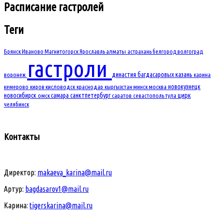
Расписание
гастролей
Теги
Брянск
Иваново
Магнитогорск
Ярославль
алматы
астрахань
белгород
волгоград
гастроли
династия багдасаровых
казань
воронеж
карина
новокузнецк
кемерово
киров
кисловодск
краснодар
кыргызстан
минск
москва
новосибирск
самара
санктпетербург
цирк
омск
саратов
севастополь
тула
челябинск
Контакты
Директор:
makaeva_karina@mail.ru
Артур:
bagdasarov1@mail.ru
Карина:
tigerskarina@mail.ru