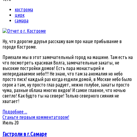
кострома
цирк
самара
Ну, что дорогие друзья расскажу вам про наше прибывание в
городе Костроме.
Приехали мы в этот замечательный город на машине. Там есть на
что посмотреть красивая Волга, замечательные закаты, не
высокие постройки домов! Есть пара монастырей и
непередаваемое небо!!! Не знаю, что там за аномалия но небо
просто писк! каждый раз когда ездили домой, в Москве небо было
серое а там, ну просто глаз радует, нежно голубое, закаты просто
чума, разные облака многих видов! И самое главное, что ночью
светло! Как будто ты на севере! Только северного сияния не
хватает!
Подробнее ...
Станьте первым комментатором!
Июль
20
Гастроли в г.Самаре