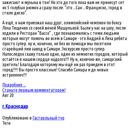
зажигают и музыка в тон! Но это до того пока вам не принесут сет
из 5 голубых рюмок а сразу после: "это ...Сан ...Франциско, город в
стиле диско".
А ещё, к нам приезжал наш друг, олимпийский чемпион по боксу
Леха Тищенко со своей женой Машулькой. Были у нас на шоу, после
ходили в Ресторан "Вассо" , где познакомились с теми людьми
которые могут помочь во всем в Самаре - это Андрей и Леха ребята
просто супер. ну и, конечно, не без их помощи мы посетили
старейший пив завод в Самаре. Экскурсия просто супер.
Напоследок скажу только одно, один из немногих городов, который
остаётся в нашем сердце надолго!!! Ну и, конечно-же, самарский
зритель! Благодаря которому мы ещё ни раз приедем в этот
город!!!! Вы просто классные! Спасибо Самара и до новых
встреееееч!!!
Подробнее ...
Станьте первым комментатором!
Авг
20
г.Краснодар
Опубликовано в
Гастрольный тур
Теги